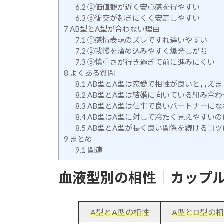
6.2
②価値観が近く安心感を得やすい
6.3
③衝突が起きにくく安定しやすい
7
AB型とA型が合わない理由
7.1
①感情表現のズレですれ違いやすい
7.2
②我慢を溜め込みやすく爆発しがち
7.3
③慎重さが行き過ぎて前に進みにくい
8
よくある質問
8.1
AB型とA型は恋愛で相性が良いと言えま
8.2
AB型とA型は結婚に向いている組み合わ
8.3
AB型とA型は仕事で良いパートナーにな
8.4
AB型はA型に対して冷たく見えやすい
8.5
AB型とA型が長く良い関係を続けるコツ
9
まとめ
9.1
関連
血液型別の相性｜カップ
A型とA型の相性
A型とO型の