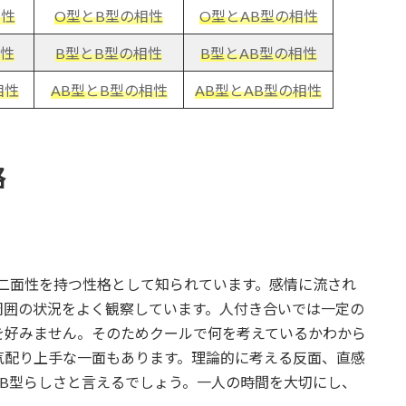
相性
O型
とB型の相性
O型
とAB型の相性
性
B型
とB型の相性
B型
とAB型の相性
相性
AB型
とB型の相性
AB型
とAB型の相性
格
二面性を持つ性格として知られています。感情に流され
周囲の状況をよく観察しています。人付き合いでは一定の
を好みません。そのためクールで何を考えているかわから
気配り上手な一面もあります。理論的に考える反面、直感
B型らしさと言えるでしょう。一人の時間を大切にし、