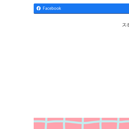
更
新
Facebook
日
時
:
ス