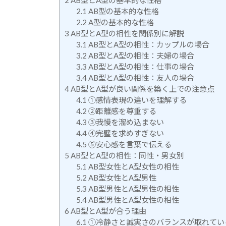
2
AB型とA型の基本的な性格
2.1
AB型の基本的な性格
2.2
A型の基本的な性格
3
AB型とA型の相性を関係別に解説
3.1
AB型とA型の相性：カップルの場合
3.2
AB型とA型の相性：夫婦の場合
3.3
AB型とA型の相性：仕事の場合
3.4
AB型とA型の相性：友人の場合
4
AB型とA型が良い関係を築く上での注意点
4.1
①感情表現の違いを理解する
4.2
②距離感を尊重する
4.3
③我慢を溜め込まない
4.4
④完璧を求めすぎない
4.5
⑤安心感を言葉で伝える
5
AB型とA型の相性：同性・男女別
5.1
AB型女性とA型女性の相性
5.2
AB型女性とA型男性
5.3
AB型男性とA型男性の相性
5.4
AB型男性とA型女性の相性
6
AB型とA型が合う理由
6.1
①冷静さと誠実さのバランスが取れてい