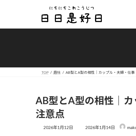
コ
ナ
ン
ビ
テ
ゲ
ン
ー
ツ
シ
へ
ョ
ス
ン
キ
に
ッ
移
プ
動
TOP
趣味
AB型とA型の相性｜カップル・夫婦・仕事
AB型とA型の相性｜
注意点
最
2026年1月12日
2026年1月14日
mak
終