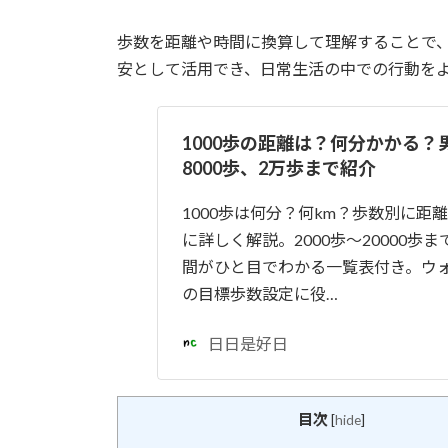
歩数を距離や時間に換算して理解することで
安として活用でき、日常生活の中での行動を
1000歩の距離は？何分かかる？男
8000歩、2万歩まで紹介
1000歩は何分？何km？歩数別に距
に詳しく解説。2000歩〜20000歩
間がひと目でわかる一覧表付き。ウ
の目標歩数設定に役…
日日是好日
目次
[
hide
]