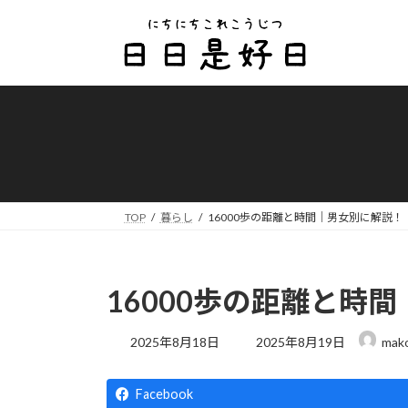
コ
ナ
ン
ビ
テ
ゲ
ン
ー
ツ
シ
へ
ョ
ス
ン
キ
に
ッ
移
プ
動
TOP
暮らし
16000歩の距離と時間｜男女別に解説！
16000歩の距離と時
最
2025年8月18日
2025年8月19日
mak
終
更
新
Facebook