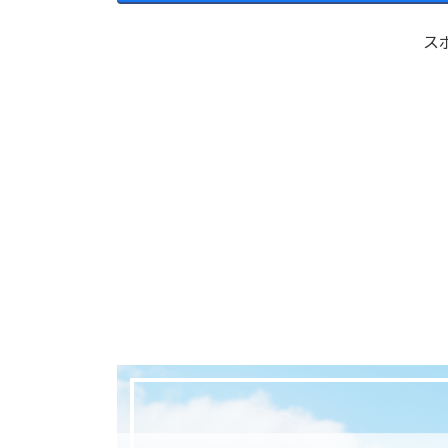
日
時
:
ス