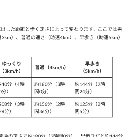
？
ら算出した距離と歩く速さによって変わります。ここでは男
km）、普通の速さ（時速4km）、早歩き（時速5km）
ゆっくり
早歩き
普通（4km/h）
（3km/h）
（5km/h）
240分（4時
約180分（3時
約144分（2時
0分）
間0分）
間24分）
208分（3時
約156分（2時
約125分（2時
28分）
間36分）
間5分）
普通の速さで約180分（3時間0分）、早歩きだと約144分