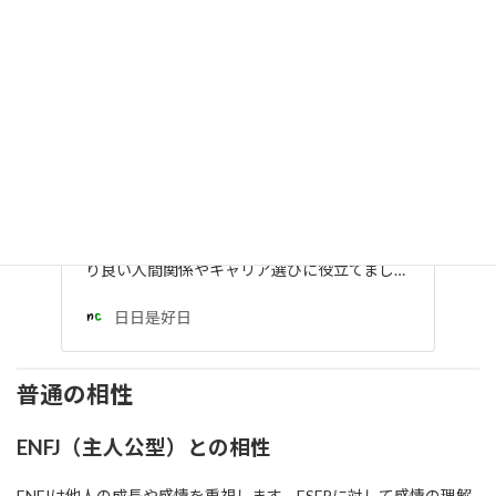
【まとめ】INTP（論理学者型）性格・特
徴・相性・恋愛・適職まで
INTP（論理学者型）の性格、特徴、恋愛傾
向、相性、適職、不向きな職業までを徹底解
説。知的で独創的なINTPの本質を理解し、よ
り良い人間関係やキャリア選びに役立てまし…
日日是好日
普通の相性
ENFJ（主人公型）との相性
ENFJは他人の成長や感情を重視します。ESFPに対して感情の理解