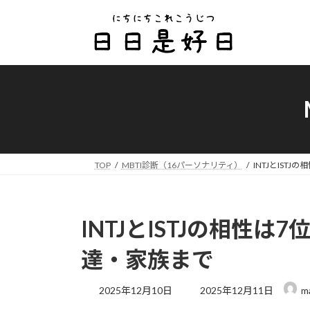
コ
ナ
ン
ビ
テ
ゲ
ン
ー
ツ
シ
へ
ョ
ス
ン
キ
に
ッ
移
プ
動
TOP
MBTI診断（16パーソナリティ）
INTJとIST
INTJとISTJの相性
達・家族まで
最
2025年12月10日
2025年12月11日
m
終