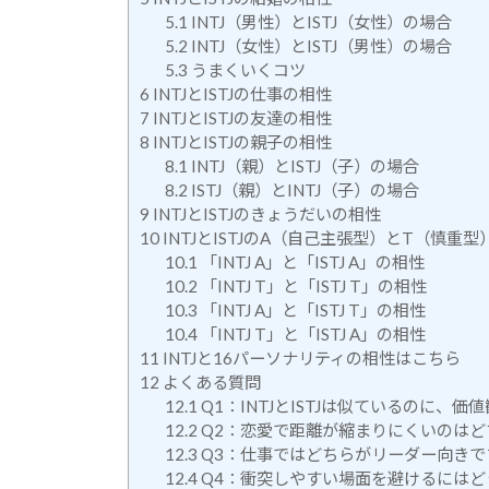
5.1
INTJ（男性）とISTJ（女性）の場合
5.2
INTJ（女性）とISTJ（男性）の場合
5.3
うまくいくコツ
6
INTJとISTJの仕事の相性
7
INTJとISTJの友達の相性
8
INTJとISTJの親子の相性
8.1
INTJ（親）とISTJ（子）の場合
8.2
ISTJ（親）とINTJ（子）の場合
9
INTJとISTJのきょうだいの相性
10
INTJとISTJのA（自己主張型）とT（慎重
10.1
「INTJ A」と「ISTJ A」の相性
10.2
「INTJ T」と「ISTJ T」の相性
10.3
「INTJ A」と「ISTJ T」の相性
10.4
「INTJ T」と「ISTJ A」の相性
11
INTJと16パーソナリティの相性はこちら
12
よくある質問
12.1
Q1：INTJとISTJは似ているのに、
12.2
Q2：恋愛で距離が縮まりにくいのはど
12.3
Q3：仕事ではどちらがリーダー向きで
12.4
Q4：衝突しやすい場面を避けるにはど