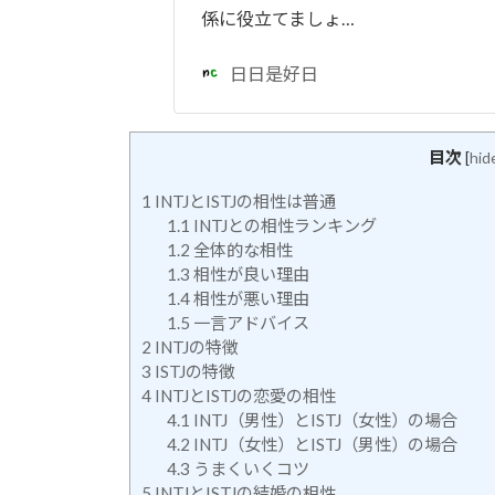
係に役立てましょ…
日日是好日
目次
[
hid
1
INTJとISTJの相性は普通
1.1
INTJとの相性ランキング
1.2
全体的な相性
1.3
相性が良い理由
1.4
相性が悪い理由
1.5
一言アドバイス
2
INTJの特徴
3
ISTJの特徴
4
INTJとISTJの恋愛の相性
4.1
INTJ（男性）とISTJ（女性）の場合
4.2
INTJ（女性）とISTJ（男性）の場合
4.3
うまくいくコツ
5
INTJとISTJの結婚の相性