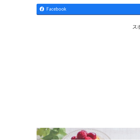
更
新
Facebook
日
時
:
ス