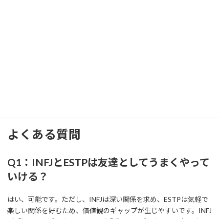
INFPの相
ENFJの相
ENFPの相
の相性
性
性
性
INFJと
INFJとISTJ
INFJとISFJ
INFJとESFJ
ESTJの相
の相性
の相性
の相性
性
INFJと
INFJと
INFJと
INFJと
ISTPの相
ISFPの相
ESTPの相
ESFPの相
性
性
性
性
よくある質問
Q1：INFJとESTPは友達としてうまくやって
いける？
はい、可能です。ただし、INFJは深い関係を求め、ESTPは気軽で
楽しい関係を好むため、価値観のギャップが生じやすいです。INFJ