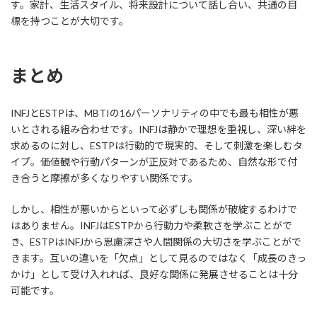
す。家計、生活スタイル、将来設計について話し合い、共通の目
標を持つことが大切です。
まとめ
INFJとESTPは、MBTIの16パーソナリティの中でも最も相性が悪
いとされる組み合わせです。INFJは静かで理想を重視し、深い絆を
求めるのに対し、ESTPは行動的で現実的、そして刺激を楽しむタ
イプ。価値観や行動パターンが正反対であるため、自然な形で付
き合うと摩擦が多くなりやすい関係です。
しかし、相性が悪いからといって必ずしも関係が破綻するわけで
はありません。INFJはESTPから行動力や柔軟さを学ぶことがで
き、ESTPはINFJから思慮深さや人間関係の大切さを学ぶことがで
きます。互いの違いを「欠点」として見るのではなく「成長のきっ
かけ」として受け入れれば、良好な関係に発展させることは十分
可能です。