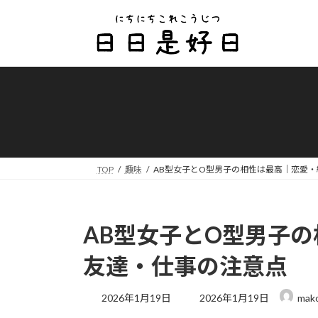
コ
ナ
ン
ビ
テ
ゲ
ン
ー
ツ
シ
へ
ョ
ス
ン
キ
に
ッ
移
プ
動
TOP
趣味
AB型女子とO型男子の相性は最高｜恋愛
AB型女子とO型男子
友達・仕事の注意点
最
2026年1月19日
2026年1月19日
mak
終