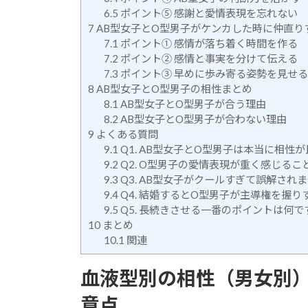
6.5
ポイント⑤ 感謝と愛情表現を忘れない
7
AB型女子とO型男子がケンカした時に仲直り
7.1
ポイント① 感情が落ち着く時間を作る
7.2
ポイント② 感情と事実を分けて伝える
7.3
ポイント③ 早めに歩み寄る姿勢を見せる
8
AB型女子とO型男子の相性まとめ
8.1
AB型女子とO型男子が合う理由
8.2
AB型女子とO型男子が合わない理由
9
よくある質問
9.1
Q1. AB型女子とO型男子は本当に相性
9.2
Q2. O型男子の愛情表現が重く感じる
9.3
Q3. AB型女子がクールすぎて誤解され
9.4
Q4. 結婚するとO型男子が主導権を握り
9.5
Q5. 長続きさせる一番のポイントは何で
10
まとめ
10.1
関連
血液型別の相性（男女別
意点