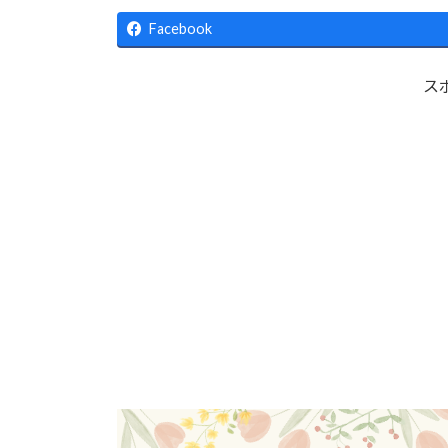
更
新
Facebook
日
時
:
ス