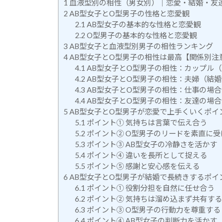
1
血液型別の相性（男女別）｜恋愛・結婚・友
2
AB型女子とO型男子の性格と恋愛観
2.1
AB型女子の基本的な性格と恋愛観
2.2
O型男子の基本的な性格と恋愛観
3
AB型女子と血液型別男子の相性ランキング
4
AB型女子とO型男子の相性は最高【関係別注
4.1
AB型女子とO型男子の相性：カップル
4.2
AB型女子とO型男子の相性：夫婦（結
4.3
AB型女子とO型男子の相性：仕事の場合
4.4
AB型女子とO型男子の相性：友達の場合
5
AB型女子とO型男子が恋愛で上手くいくポイ
5.1
ポイント① 気持ちは言葉で伝え合う
5.2
ポイント② O型男子のリードを素直に受
5.3
ポイント③ AB型女子の冷静さを活かす
5.4
ポイント④ 違いを長所として捉える
5.5
ポイント⑤ 感謝と安心感を伝える
6
AB型女子とO型男子が結婚で長続きするポイ
6.1
ポイント① 役割分担を自然に任せ合う
6.2
ポイント② 気持ちは溜め込まず共有する
6.3
ポイント③ O型男子の行動力を尊重する
6.4
ポイント④ AB型女子の判断力を活かす