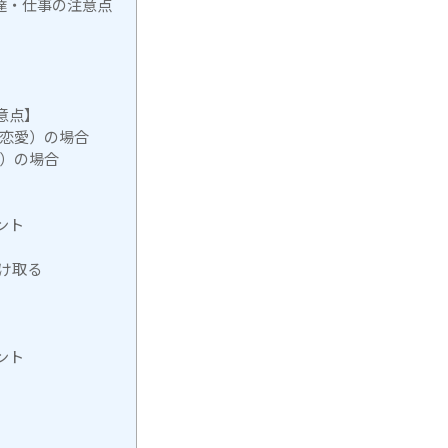
達・仕事の注意点
意点】
（恋愛）の場合
婚）の場合
ント
け取る
ント