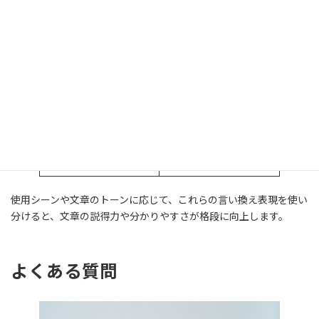
書籍・映画・脚本などの
Synopsis
ストーリー要約に使われ
ることが多い表現です。
要点をわかりやすくまと
めたもの。雑誌や報告書
Digest
などで使われることがあ
ります。
全体の構成や骨組みを示
Outline
す際に使われます。「概
要」に近い意味です。
使用シーンや文章のトーンに応じて、これらの言い換え表現を使い
分けると、文章の説得力や分かりやすさが格段に向上します。
よくある質問