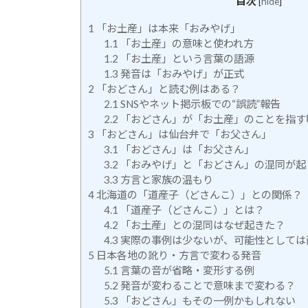
目次
[
hide
]
1
「お土産」は本来「おみやげ」
1.1
「お土産」の意味と使われ方
1.2
「お土産」という言葉の語源
1.3
発音は「おみやげ」が正式
2
「おどさん」と読む例はある？
2.1
SNSやネット掲示板での“誤読”報告
2.2
「おどさん」が「お土産」のことを指す
3
「おどさん」は仙台弁で「お父さん」
3.1
「おどさん」は「お父さん」
3.2
「おみやげ」と「おどさん」の混同が起
3.3
方言と家族の温もり
4
北海道の「道産子（どさんこ）」との関係？
4.1
「道産子（どさんこ）」とは？
4.2
「お土産」との混同はなぜ起きた？
4.3
実際の事例は少ないが、可能性としては
5
日本各地の訛り・方言で変わる発音
5.1
言葉の音が省略・変形する例
5.2
発音が変わることで意味まで変わる？
5.3
「おどさん」もその一例かもしれない