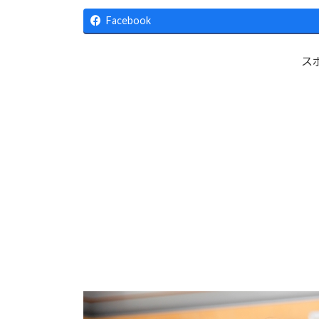
更
新
Facebook
日
時
:
ス