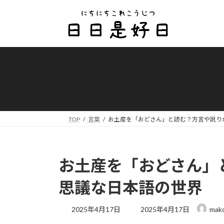
コ
ナ
ン
ビ
テ
ゲ
ン
ー
ツ
シ
へ
ョ
ス
ン
キ
に
ッ
移
プ
動
TOP
言葉
お土産を「おどさん」と読む？方言や訛り
お土産を「おどさん」
思議な日本語の世界
最
2025年4月17日
2025年4月17日
mak
終