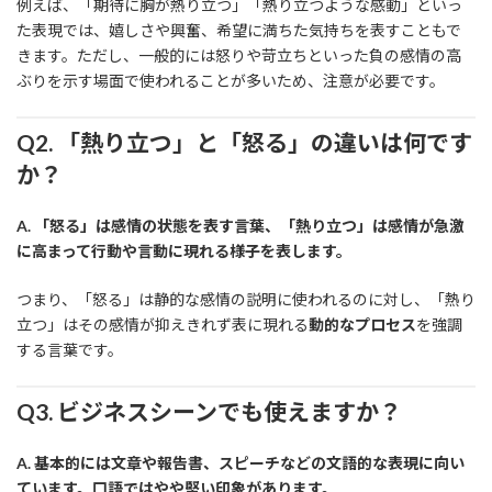
例えば、「期待に胸が熱り立つ」「熱り立つような感動」といっ
た表現では、嬉しさや興奮、希望に満ちた気持ちを表すこともで
きます。ただし、一般的には怒りや苛立ちといった負の感情の高
ぶりを示す場面で使われることが多いため、注意が必要です。
Q2. 「熱り立つ」と「怒る」の違いは何です
か？
A. 「怒る」は感情の状態を表す言葉、「熱り立つ」は感情が急激
に高まって行動や言動に現れる様子を表します。
つまり、「怒る」は静的な感情の説明に使われるのに対し、「熱り
立つ」はその感情が抑えきれず表に現れる
動的なプロセス
を強調
する言葉です。
Q3. ビジネスシーンでも使えますか？
A. 基本的には文章や報告書、スピーチなどの文語的な表現に向い
ています。口語ではやや堅い印象があります。