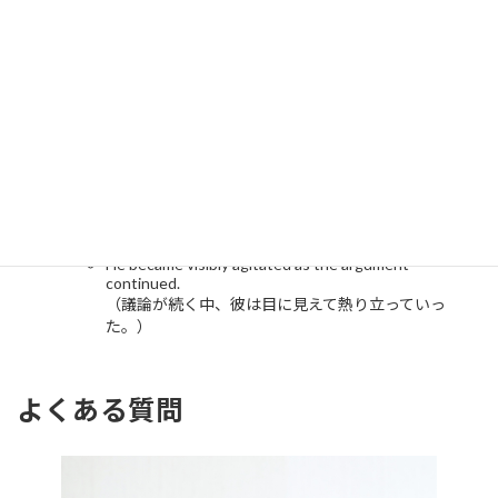
She flew off the handle during the meeting.
（彼女は会議中に熱り立って怒り出した。）
become agitated（動揺する／興奮する）
意味
：感情的になり、落ち着きを失う。
ニュアンス
：不安や緊張が入り混じった「熱り立つ」に近い
状態。
例文
：
He became visibly agitated as the argument
continued.
（議論が続く中、彼は目に見えて熱り立っていっ
た。）
よくある質問