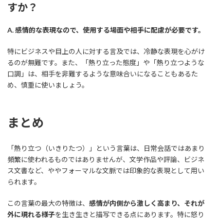
すか？
A. 感情的な表現なので、使用する場面や相手に配慮が必要です。
特にビジネスや目上の人に対する言及では、冷静な表現を心がけ
るのが無難です。また、「熱り立った態度」や「熱り立つような
口調」は、相手を非難するような意味合いになることもあるた
め、慎重に使いましょう。
まとめ
「熱り立つ（いきりたつ）」という言葉は、日常会話ではあまり
頻繁に使われるものではありませんが、文学作品や評論、ビジネ
ス文書など、ややフォーマルな文脈では印象的な表現として用い
られます。
この言葉の最大の特徴は、
感情が内側から激しく高まり、それが
外に現れる様子
を生き生きと描写できる点にあります。特に怒り