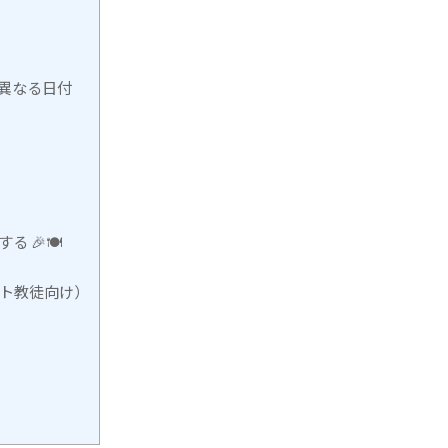
異なる日付
 🎉🍽
スト教徒向け）