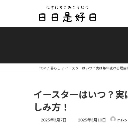
コ
ナ
ン
ビ
テ
ゲ
ン
ー
ツ
シ
へ
ョ
ス
ン
キ
に
ッ
移
プ
動
TOP
暮らし
イースターはいつ？実は毎年変わる理由
イースターはいつ？実
しみ方！
最
2025年3月7日
2025年3月10日
mako
終