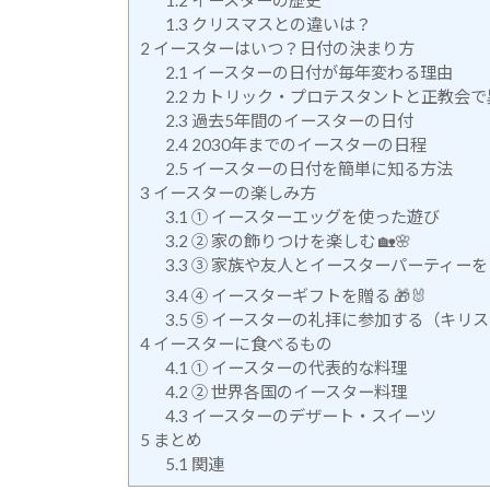
1.2
イースターの歴史
1.3
クリスマスとの違いは？
2
イースターはいつ？日付の決まり方
2.1
イースターの日付が毎年変わる理由
2.2
カトリック・プロテスタントと正教会で
2.3
過去5年間のイースターの日付
2.4
2030年までのイースターの日程
2.5
イースターの日付を簡単に知る方法
3
イースターの楽しみ方
3.1
① イースターエッグを使った遊び
3.2
② 家の飾りつけを楽しむ 🏡🌸
3.3
③ 家族や友人とイースターパーティーをする
3.4
④ イースターギフトを贈る 🎁🐰
3.5
⑤ イースターの礼拝に参加する（キリ
4
イースターに食べるもの
4.1
① イースターの代表的な料理
4.2
② 世界各国のイースター料理
4.3
イースターのデザート・スイーツ
5
まとめ
5.1
関連