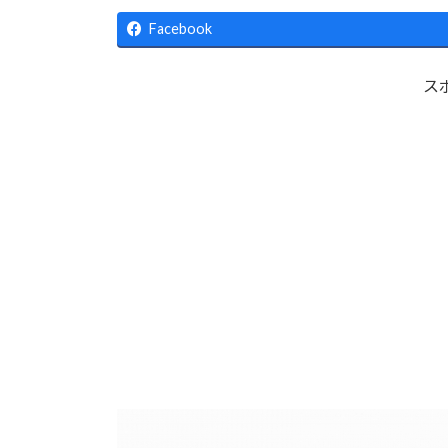
更
新
Facebook
日
時
:
ス