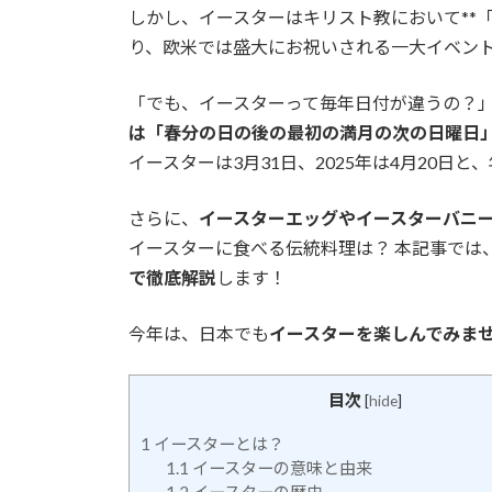
しかし、イースターはキリスト教において**
り、欧米では盛大にお祝いされる一大イベン
「でも、イースターって毎年日付が違うの？
は「春分の日の後の最初の満月の次の日曜日
イースターは3月31日、2025年は4月20日
さらに、
イースターエッグやイースターバニ
イースターに食べる伝統料理は？ 本記事では
で徹底解説
します！
今年は、日本でも
イースターを楽しんでみま
目次
[
hide
]
1
イースターとは？
1.1
イースターの意味と由来