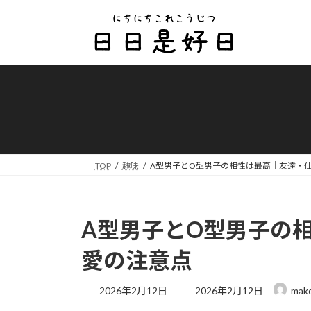
コ
ナ
ン
ビ
テ
ゲ
ン
ー
ツ
シ
へ
ョ
ス
ン
キ
に
ッ
移
プ
動
TOP
趣味
A型男子とO型男子の相性は最高｜友達・
A型男子とO型男子の
愛の注意点
最
2026年2月12日
2026年2月12日
mak
終