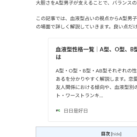
大胆さをA型男子が支えることで、バランスの
この記事では、血液型占いの視点からA型男
の場面で詳しく解説していきます。良い点だ
血液型性格一覧｜A型、O型、B
は
A型・O型・B型・AB型それぞれの
あるを分かりやすく解説します。恋
友人関係における傾向や、血液型別
ト・ワーストランキ…
日日是好日
目次
[
hide
]