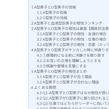
1
A型男子とO型男子の性格
1.1
A型男子の性格
1.2
O型男子の性格
2
A型男子と血液型別男子の相性ランキング
3
A型男子とO型男子の相性は最高【関係別注意
3.1
A型男子とO型男子の相性：友達の場合
3.2
A型男子とO型男子の相性：仕事の場合
3.3
A型男子とO型男子の相性：恋愛（カッ
4
A型男子とO型男子がケンカした時に仲直りす
4.1
①感情的になる前に冷静さを取り戻す
4.2
②お互いの立場を理解しようとする
4.3
③感謝や愛情を言葉にする
5
A型男子とO型男子の相性まとめ
5.1
A型男子とO型男子が合う理由
5.2
A型男子とO型男子が合わない理由
6
よくある質問
6.1
Q1. A型男子とO型男子はなぜ相性が良
6.2
Q2. A型男子がO型男子に振り回される
6.3
Q3. 仕事ではどちらがリーダーに向いて
6.4
Q4. 恋愛で長続きさせるコツは何ですか